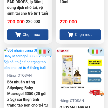
EAR DROPS, lọ 30ml,
10ml
dung dịch nhỏ tai, vệ
sinh tai cho trẻ từ 1 tuổi
200.000
220.000
220.000
Chọn mua
Chọn mua
Ý
Ý
Hãng:
OTOSAN
Bột nhuận tràng
Stipsipeg Baby
Macrogol 3350 (20 gói
x 5g) cải thiện tình
Hãng:
OTOSAN
trạng táo bón cho trẻ từ
OTOSAN THROAT