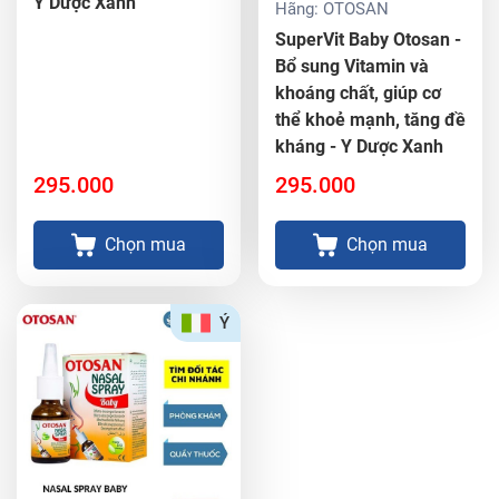
Y Dược Xanh
Hãng:
OTOSAN
SuperVit Baby Otosan -
Bổ sung Vitamin và
khoáng chất, giúp cơ
thể khoẻ mạnh, tăng đề
kháng - Y Dược Xanh
295.000
295.000
Chọn mua
Chọn mua
Ý