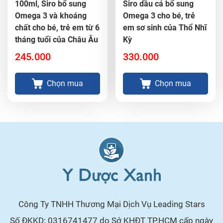
100ml, Siro bổ sung
Siro dầu cá bổ sung
Omega 3 và khoáng
Omega 3 cho bé, trẻ
chất cho bé, trẻ em từ 6
em sơ sinh của Thổ Nhĩ
tháng tuổi của Châu Âu
Kỳ
245.000
330.000
Chọn mua
Chọn mua
Công Ty TNHH Thương Mại Dịch Vụ Leading Stars
Số ĐKKD: 0316741477 do Sở KHĐT TP.HCM cấp ngày