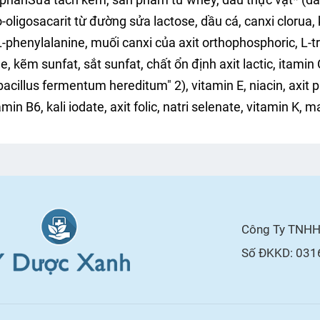
-oligosacarit từ đường sửa lactose, dầu cá, canxi clorua, ka
 L-phenylalanine, muối canxi của axit orthophosphoric, L-
ne, kẽm sunfat, sắt sunfat, chất ổn định axit lactic, itamin
acillus fermentum hereditum" 2), vitamin E, niacin, axit p
amin B6, kali iodate, axit folic, natri selenate, vitamin K,
Công Ty TNHH 
Số ĐKKD: 031