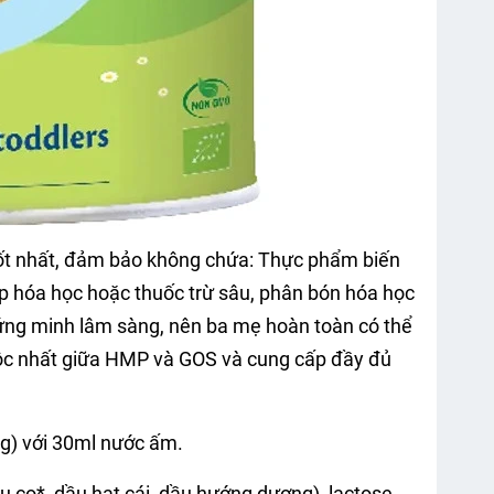
tốt nhất, đảm bảo không chứa: Thực phẩm biến
ợp hóa học hoặc thuốc trừ sâu, phân bón hóa học
ng minh lâm sàng, nên ba mẹ hoàn toàn có thể
ộc nhất giữa HMP và GOS và cung cấp đầy đủ
3g) với 30ml nước ấm.
cọ*, dầu hạt cái, dầu hướng dương), lactose,