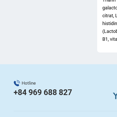
galacto
citrat,
histidi
(Lactob
B1, vit
Hotline
+84 969 688 827