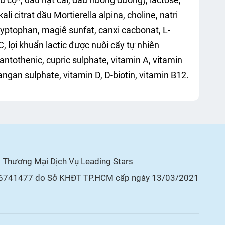
li citrat dầu Mortierella alpina, choline, natri
tryptophan, magiê sunfat, canxi cacbonat, L-
 C, lợi khuẩn lactic được nuôi cấy tự nhiên
antothenic, cupric sulphate, vitamin A, vitamin
 mangan sulphate, vitamin D, D-biotin, vitamin B12.
Thương Mại Dịch Vụ Leading Stars
6741477 do Sở KHĐT TP.HCM cấp ngày 13/03/2021