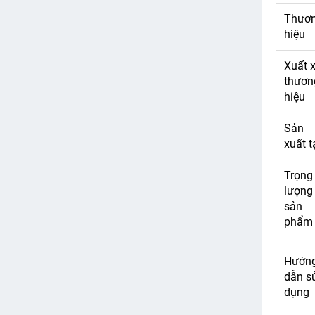
Thươ
hiệu
Xuất 
thươn
hiệu
Sản
xuất t
Trọng
lượng
sản
phẩm
Hướn
dẫn s
dụng