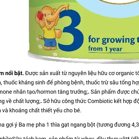
m nổi bật.
Được sản xuất từ nguyên liệu hữu cơ organic 
n, thuốc kháng sinh để phòng bệnh, thuốc trừ sâu tổng h
mone nhân tạo/hormon tăng trưởng;
.
Sản phẩm được chứ
ng về chất lượng;
.
Sở hữu công thức Combiotic kết hợp đ
 và khoáng chất thiết yếu cho bé.
pha gợi ý Ba mẹ pha 1 thìa gạt ngang bột (tương đương 4,
phầnSữa tách kem, sản phẩm từ whey, dầu thực vật* (dầu 