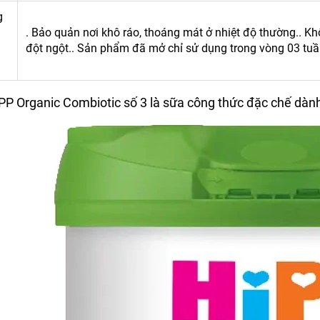
g
. Bảo quản nơi khô ráo, thoáng mát ở nhiệt độ thường.. Kh
đột ngột.. Sản phẩm đã mở chỉ sử dụng trong vòng 03 tuầ
P Organic Combiotic số 3 là sữa công thức đặc chế dành c