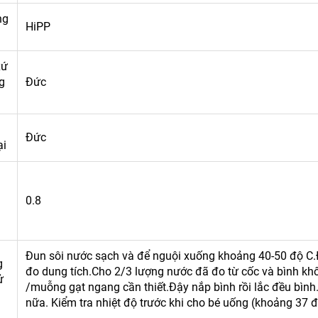
ng
HiPP
xứ
g
Đức
Đức
ại
0.8
Đun sôi nước sạch và để nguội xuống khoảng 40-50 độ C.Đ
g
đo dung tích.Cho 2/3 lượng nước đã đo từ cốc và bình khô 
ử
/muỗng gạt ngang cần thiết.Đậy nắp bình rồi lắc đều bình
nữa. Kiểm tra nhiệt độ trước khi cho bé uống (khoảng 37 đ