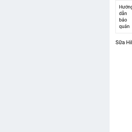
Hướn
dẫn
bảo
quản
Sữa HiP