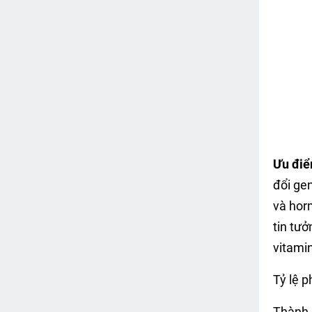
Ưu điể
đổi ge
và hor
tin tưở
vitamin
Tỷ lệ 
Thành 